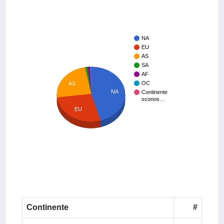
NA
EU
AS
SA
AF
OC
AS
NA
Continente
sconos…
EU
Continente
#