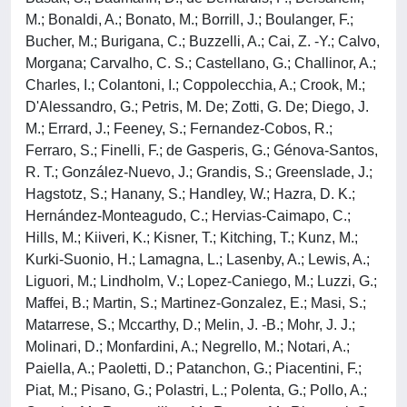
M.; Bonaldi, A.; Bonato, M.; Borrill, J.; Boulanger, F.;
Bucher, M.; Burigana, C.; Buzzelli, A.; Cai, Z. -Y.; Calvo,
Morgana; Carvalho, C. S.; Castellano, G.; Challinor, A.;
Charles, I.; Colantoni, I.; Coppolecchia, A.; Crook, M.;
D'Alessandro, G.; Petris, M. De; Zotti, G. De; Diego, J.
M.; Errard, J.; Feeney, S.; Fernandez-Cobos, R.;
Ferraro, S.; Finelli, F.; de Gasperis, G.; Génova-Santos,
R. T.; González-Nuevo, J.; Grandis, S.; Greenslade, J.;
Hagstotz, S.; Hanany, S.; Handley, W.; Hazra, D. K.;
Hernández-Monteagudo, C.; Hervias-Caimapo, C.;
Hills, M.; Kiiveri, K.; Kisner, T.; Kitching, T.; Kunz, M.;
Kurki-Suonio, H.; Lamagna, L.; Lasenby, A.; Lewis, A.;
Liguori, M.; Lindholm, V.; Lopez-Caniego, M.; Luzzi, G.;
Maffei, B.; Martin, S.; Martinez-Gonzalez, E.; Masi, S.;
Matarrese, S.; Mccarthy, D.; Melin, J. -B.; Mohr, J. J.;
Molinari, D.; Monfardini, A.; Negrello, M.; Notari, A.;
Paiella, A.; Paoletti, D.; Patanchon, G.; Piacentini, F.;
Piat, M.; Pisano, G.; Polastri, L.; Polenta, G.; Pollo, A.;