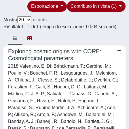
Esportazione
Contributo in rivista (1)
Mostra
records
Risultati 1 - 1 di 1 (tempo di esecuzione: 0.004 secondi).
Exploring cosmic origins with CORE:
Cosmological parameters
2018 Valentino, E. Di; Brinckmann, T.; Gerbino, M.;
Poulin, V.; Bouchet, F. R.; Lesgourgues, J.; Melchiorri,
A.; Chluba, J.; Clesse, S.; Delabrouille, J.; Dvorkin, C.;
Forastieri, F.; Galli, S.; Hooper, D. C.; Lattanzi, M.;
Martins, C. J. A. P.; Salvati, L.; Cabass, G.; Caputo, A.;
Giusarma, E.; Hivon, E.; Natoli, P.; Pagano, L.;
Paradiso, S.; Rubiño-Martin, J. A.; Achúcarro, A.; Ade,
P.; Allison, R.; Arroja, F.; Ashdown, M.; Ballardini, M.;
Banday, A. J.; Banerji, R.; Bartolo, N.; Bartlett, J. G.;
Basak, S.; Baumann, D.; de Bernardis, P.; Bersanelli,