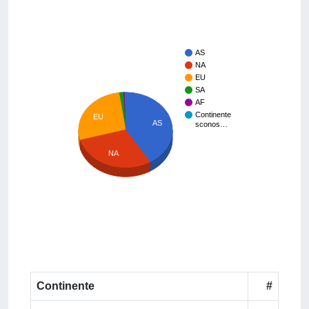
AS
NA
EU
SA
AF
Continente
EU
AS
sconos…
NA
Continente
#