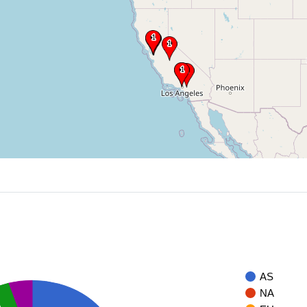
AS
NA
A