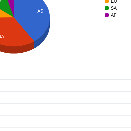
EU
SA
AS
AF
NA