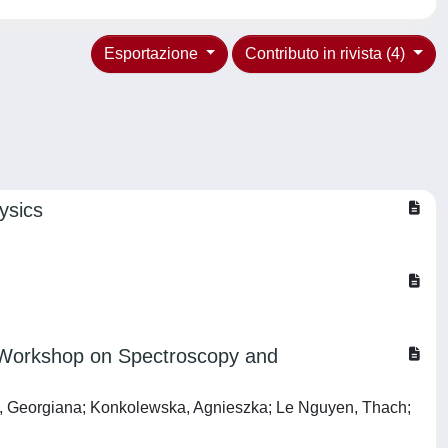
Esportazione
Contributo in rivista (4)
ysics
nal Workshop on Spectroscopy and
frim, Georgiana; Konkolewska, Agnieszka; Le Nguyen, Thach;