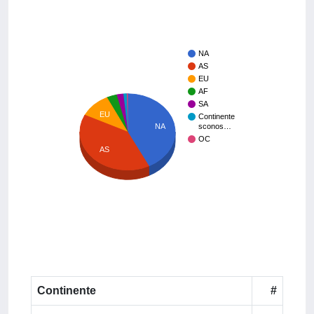
NA
AS
EU
AF
SA
EU
Continente
NA
sconos…
OC
AS
Continente
#