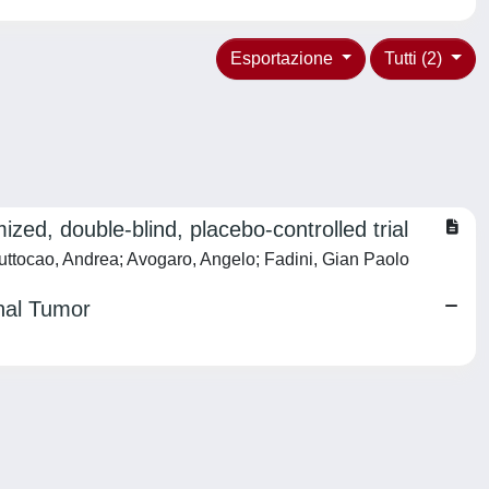
Esportazione
Tutti (2)
ized, double-blind, placebo-controlled trial
uttocao, Andrea; Avogaro, Angelo; Fadini, Gian Paolo
enal Tumor