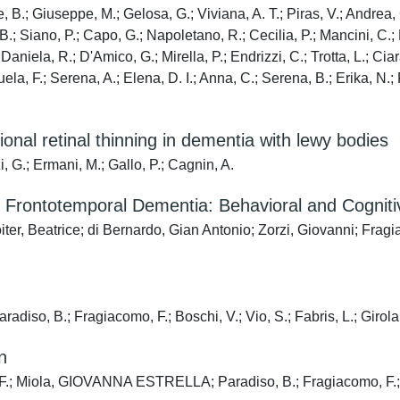
gional retinal thinning in dementia with lewy bodies
, G.; Ermani, M.; Gallo, P.; Cagnin, A.
Frontotemporal Dementia: Behavioral and Cognitiv
iter, Beatrice; di Bernardo, Gian Antonio; Zorzi, Giovanni; Fr
Paradiso, B.; Fragiacomo, F.; Boschi, V.; Vio, S.; Fabris, L.; Girol
n
 F.; Miola, GIOVANNA ESTRELLA; Paradiso, B.; Fragiacomo, F.; Bos