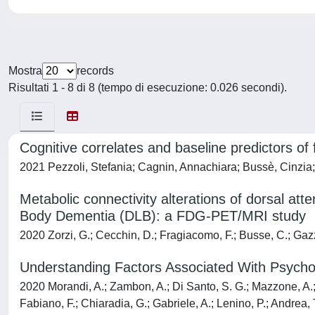
Mostra
records
Risultati 1 - 8 di 8 (tempo di esecuzione: 0.026 secondi).
Cognitive correlates and baseline predictors of
2021 Pezzoli, Stefania; Cagnin, Annachiara; Bussè, Cinzia
Metabolic connectivity alterations of dorsal att
Body Dementia (DLB): a FDG-PET/MRI study
2020 Zorzi, G.; Cecchin, D.; Fragiacomo, F.; Busse, C.; Gazz
Understanding Factors Associated With Psychom
2020 Morandi, A.; Zambon, A.; Di Santo, S. G.; Mazzone, A.; Cherubini, A.; Mossello, E.; Bo, M.; Marengoni, A.; Bellelli, G.; Rispoli, V.; Malara, A.; Spadea, F.; Di Cello, S.; Ceravolo, F.; Fabiano, F.; Chiaradia, G.; Gabriele, A.; Lenino, P.; Andrea, T.; Settembrini, V.; Capomolla, D.; Citrino, A.; Scriva, A.; Bruno, I.; Secchi, R.; De Martino, E.; Muccinelli, R.; Lupi, G.; Paonessa, P.; Fabbri, A.; Passuti, M. T.; Castellari, S.; Po, A.; Gaggioli, G.; Varesi, M.; Moneti, P.; Capurso, S.; Latini, V.; Ghidotti, S.; Riccardelli, F.; Macchi, M.; Rigo, R.; Claudio, P.; Angelo, B.; Flavio, C.; Benedetta, B.; Boffelli, S.; Cassinadri, A.; Franzoni, S.; Spazzini, E.; Andretto, D.; Tonini, G.; Andreani, L.; Coralli, M.; Balotta, A.; Cancelliere, R.; Ballardini, G.; Simoncelli, M.; Mancini, A.; Strazzacapa, M.; Fabio, S.; De Filippi, F.; Giudice, C.; Dentizzi, C.; Azzini, M.; Cazzadori, M.; Mastroeni, V.; Bertassello, P.; Claudia Benati, H. S.; Nesta, E.; Tobaldini, C.; Guerini, F.; Elena, T.; Mombelloni, P.; Fontanini, F.; Gabriella, L.; Pizzorni, C.; Oliverio, M.; Del Grosso, L. L.; Giavedoni, C.; Bidoli, G.; Mazzei, B.; Corsonello, A.; Fusco, S.; Vena, S.; De Vuono, T.; Maiuri, G.; Luca, F. F.; Andrea, A.; Giovanni, S.; Rossella, N.; Castegnaro, E.; De Rosa, S.; Sechi, R. B.; Benvenuti, E.; Del Lungo, I.; Giardini, S.; Giulietti, C.; Mauro, D. B.; Eleonora, B.; Martina, P.; Irene, F.; Riccardo, B.; Federica, S.; Ilaria, D. L.; Bertoletti, E.; D'Amico, F.; Caronzolo, F.; Grippa, A.; Lombardo, G.; Pipicella, T.; Antonino, S.; Francesco, C.; Valeria, P. G.; Daniela, L.; Domenico, C.; Giorgio, B.; March, A.; Nitti, M. T.; Felici, A.; Pavan, S.; Piazzani, F.; Lunelli, A.; Dimori, S.; Margotta, A.; Soglia, T.; Postacchini, D.; Brunelli, R.; Santini, S.; Francavilla, M.; Macchiati, I.; Sorvillo, F.; Giuli, C.; Mecocci, P.; Longo, A.; Perticone, F.; Addesi, D.; Rosa, P. C.; Bencardino, G.; Falbo, T.; Grillo, N.; Marco, F.; Mirella, F.; Fanto, F.; Isaia, G.; Pezzilli, S.; Bergamo, D.; Furno, E.; Rrodhe, S.; Lucarini, S.; Dijk, B.; Dall'Acqua, F.; Cappelletto, F.; Calvani, D.; Becheri, D.; Giuseppe, M.; Costanza, M.; Vito, A.; Francesca, B.; Magherini, L.; Novella, M.; Franca, B.; Lucia Gambardella, P. M.; Valente, C.; Ilaria, B.; Alice, F.; Porrino, P.; Ceci, G.; Giuliana, B.; Michela, T.; Eleonora, C.; Ettore, E.; Camellini, C.; Servello, A.; Grassi, A.; Rozzini, R.; Tironi, S.; Grassi, M. G.; Troisi, E.; Carlo, C.; Simona Gabriella, D. S.; Flaminia, F.; Federica, R.; Beatrice, P.; Sofia, T.; Gabutto, A.; Quazzo, L.; Rosatello, A.; Suraci, D.; Tagliabue, B.; Perrone, C.; Ferrara, L.; Castagna, A.; Tremolada, M. L.; Giuseppe, C.; Stefano, B.; Davide, O.; Piano, S.; Serviddio, G.; Lo Buglio, A.; Gurrera, T.; Merlo, V.; Rovai, C.; Cotroneo, A. M.; Carlucci, R.; Abbaldo, A.; Monzani, F.; Qasem, A. A.; Bini, G.; Tafuto, S.; Galli, G.; Bruni, A. C.; Mancuso, G.; Mancuso, G.; Calipari, D.; Giuseppe Massimiliano, D. L.; Bernardini, B.; Corsini, C.; Michele, C.; Sara, D. F.; Cagnin, A.; Fragiacomo, F.; Pompanin, S.; Piero, A.; Marco, C.; Zurlo, A.; Guerra, G.; Pala, M.; Menozzi, L.; Gatti, C. D.; Magon, S.; Roberto, M.; Alfredo, D. G.; Fabio, F.; Ruana, T.; Elisa, M.; Benedetta, B.; Christian, M.; Marco, P.; Massimo, G.; Di Francesco, V.; 