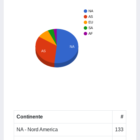
NA
AS
EU
SA
AF
NA
AS
Continente
#
NA - Nord America
133