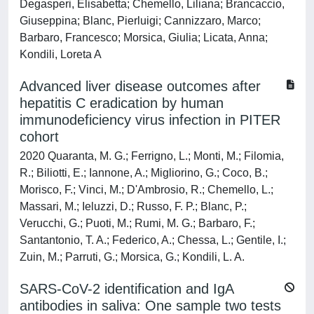
Degasperi, Elisabetta; Chemello, Liliana; Brancaccio,
Giuseppina; Blanc, Pierluigi; Cannizzaro, Marco;
Barbaro, Francesco; Morsica, Giulia; Licata, Anna;
Kondili, Loreta A
Advanced liver disease outcomes after
hepatitis C eradication by human
immunodeficiency virus infection in PITER
cohort
2020 Quaranta, M. G.; Ferrigno, L.; Monti, M.; Filomia,
R.; Biliotti, E.; Iannone, A.; Migliorino, G.; Coco, B.;
Morisco, F.; Vinci, M.; D'Ambrosio, R.; Chemello, L.;
Massari, M.; Ieluzzi, D.; Russo, F. P.; Blanc, P.;
Verucchi, G.; Puoti, M.; Rumi, M. G.; Barbaro, F.;
Santantonio, T. A.; Federico, A.; Chessa, L.; Gentile, I.;
Zuin, M.; Parruti, G.; Morsica, G.; Kondili, L. A.
SARS-CoV-2 identification and IgA
antibodies in saliva: One sample two tests