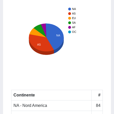
NA
AS
EU
SA
AF
OC
NA
AS
Continente
#
NA - Nord America
84