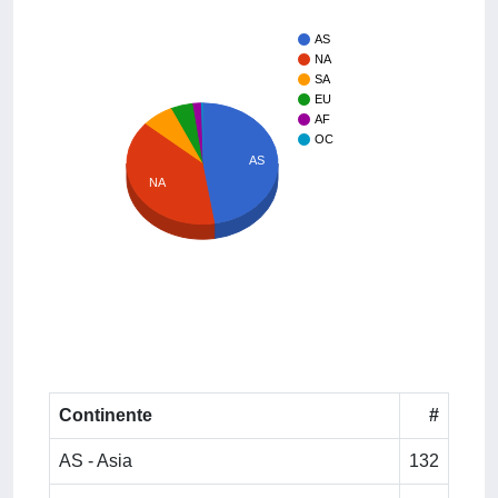
AS
NA
SA
EU
AF
OC
AS
NA
Continente
#
AS - Asia
132