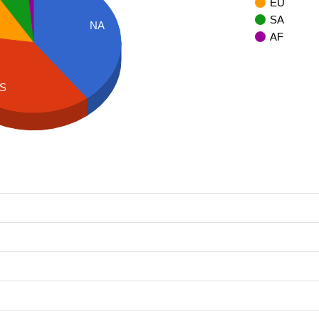
EU
SA
NA
AF
S