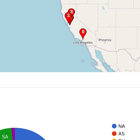
NA
AS
SA