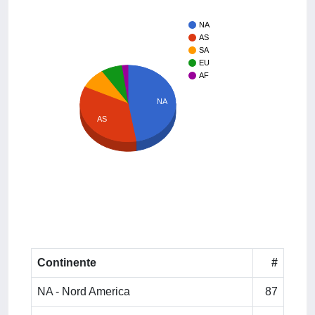
NA
AS
SA
EU
AF
NA
AS
Continente
#
NA - Nord America
87