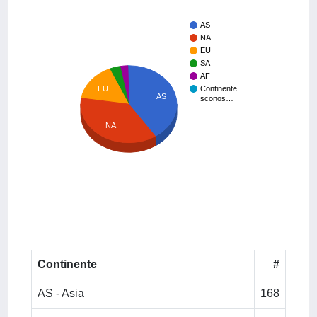
AS
NA
EU
SA
AF
EU
Continente
AS
sconos…
NA
Continente
#
AS - Asia
168