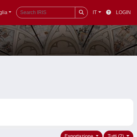
glia
IT
LOGIN
Esportazione
Tutti (2)