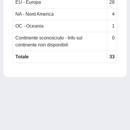
EU - Europa
28
NA - Nord America
4
OC - Oceania
1
Continente sconosciuto - Info sul
0
continente non disponibili
Totale
33
Powered by
IRIS
-
about IRIS
-
Utilizzo dei cookie
-
Privacy
Copyright © 2026