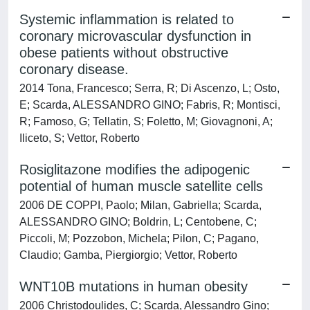
Systemic inflammation is related to
coronary microvascular dysfunction in
obese patients without obstructive
coronary disease.
2014 Tona, Francesco; Serra, R; Di Ascenzo, L; Osto,
E; Scarda, ALESSANDRO GINO; Fabris, R; Montisci,
R; Famoso, G; Tellatin, S; Foletto, M; Giovagnoni, A;
Iliceto, S; Vettor, Roberto
Rosiglitazone modifies the adipogenic
potential of human muscle satellite cells
2006 DE COPPI, Paolo; Milan, Gabriella; Scarda,
ALESSANDRO GINO; Boldrin, L; Centobene, C;
Piccoli, M; Pozzobon, Michela; Pilon, C; Pagano,
Claudio; Gamba, Piergiorgio; Vettor, Roberto
WNT10B mutations in human obesity
2006 Christodoulides, C; Scarda, Alessandro Gino;