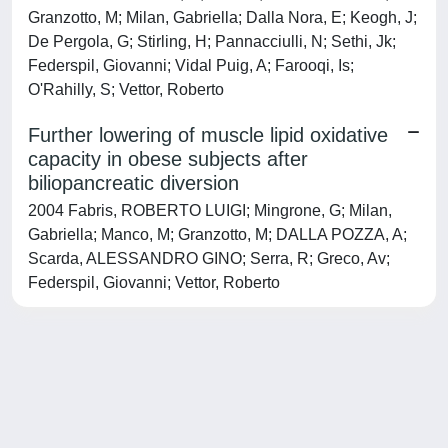
Granzotto, M; Milan, Gabriella; Dalla Nora, E; Keogh, J;
De Pergola, G; Stirling, H; Pannacciulli, N; Sethi, Jk;
Federspil, Giovanni; Vidal Puig, A; Farooqi, Is;
O'Rahilly, S; Vettor, Roberto
Further lowering of muscle lipid oxidative
capacity in obese subjects after
biliopancreatic diversion
2004 Fabris, ROBERTO LUIGI; Mingrone, G; Milan,
Gabriella; Manco, M; Granzotto, M; DALLA POZZA, A;
Scarda, ALESSANDRO GINO; Serra, R; Greco, Av;
Federspil, Giovanni; Vettor, Roberto
Powered by
IRIS
-
about IRIS
-