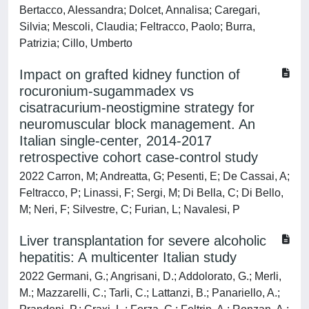
Bertacco, Alessandra; Dolcet, Annalisa; Caregari,
Silvia; Mescoli, Claudia; Feltracco, Paolo; Burra,
Patrizia; Cillo, Umberto
Impact on grafted kidney function of
rocuronium-sugammadex vs
cisatracurium-neostigmine strategy for
neuromuscular block management. An
Italian single-center, 2014-2017
retrospective cohort case-control study
2022 Carron, M; Andreatta, G; Pesenti, E; De Cassai, A;
Feltracco, P; Linassi, F; Sergi, M; Di Bella, C; Di Bello,
M; Neri, F; Silvestre, C; Furian, L; Navalesi, P
Liver transplantation for severe alcoholic
hepatitis: A multicenter Italian study
2022 Germani, G.; Angrisani, D.; Addolorato, G.; Merli,
M.; Mazzarelli, C.; Tarli, C.; Lattanzi, B.; Panariello, A.;