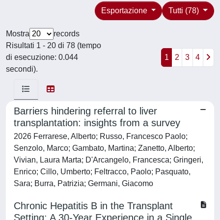
Esportazione
Tutti (78)
Mostra
records
Risultati 1 - 20 di 78 (tempo
di esecuzione: 0.044
1
2
3
4
secondi).
Barriers hindering referral to liver
transplantation: insights from a survey
2026 Ferrarese, Alberto; Russo, Francesco Paolo;
Senzolo, Marco; Gambato, Martina; Zanetto, Alberto;
Vivian, Laura Marta; D'Arcangelo, Francesca; Gringeri,
Enrico; Cillo, Umberto; Feltracco, Paolo; Pasquato,
Sara; Burra, Patrizia; Germani, Giacomo
Chronic Hepatitis B in the Transplant
Setting: A 30-Year Experience in a Single