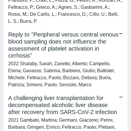
Prandoni, P.; Craxi, L.; Forza, G.; Feltrin, A.; Ronzan, A.;
Feltracco, P.; Grieco, A.; Agnes, S.; Gasbarrini, A.;
Rossi, M.; De Carlis, L.; Francesco, D.; Cillo, U.; Belli,
L. S.; Burra, P.
Reply to "Peripheral versus central venous
blood sampling does not influence the
assessment of platelet activation in
cirrhosis"
2022 Shalaby, Sarah; Zanetto, Alberto; Campello,
Elena; Gavasso, Sabrina; Barbiero, Giulio; Battistel,
Michele; Feltracco, Paolo; Bizzaro, Debora; Burra,
Patrizia; Simioni, Paolo; Senzolo, Marco
A challenging liver transplantation for
decompensated alcoholic liver disease
after recovery from SARS-CoV-2 infection
2021 Gambato, Martina; Germani, Giacomo; Perini,
Barbara; Gringeri, Enrico; Feltracco, Paolo; Plebani,