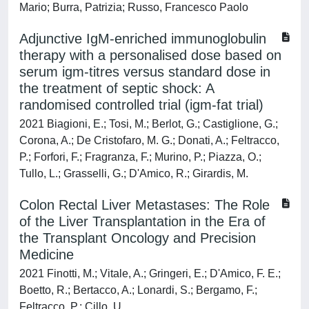
Mario; Burra, Patrizia; Russo, Francesco Paolo
Adjunctive IgM-enriched immunoglobulin
therapy with a personalised dose based on
serum igm-titres versus standard dose in
the treatment of septic shock: A
randomised controlled trial (igm-fat trial)
2021 Biagioni, E.; Tosi, M.; Berlot, G.; Castiglione, G.;
Corona, A.; De Cristofaro, M. G.; Donati, A.; Feltracco,
P.; Forfori, F.; Fragranza, F.; Murino, P.; Piazza, O.;
Tullo, L.; Grasselli, G.; D'Amico, R.; Girardis, M.
Colon Rectal Liver Metastases: The Role
of the Liver Transplantation in the Era of
the Transplant Oncology and Precision
Medicine
2021 Finotti, M.; Vitale, A.; Gringeri, E.; D'Amico, F. E.;
Boetto, R.; Bertacco, A.; Lonardi, S.; Bergamo, F.;
Feltracco, P.; Cillo, U.