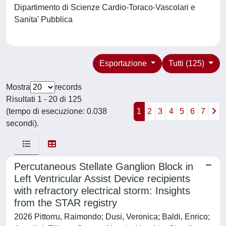
Dipartimento di Scienze Cardio-Toraco-Vascolari e
Sanita' Pubblica
Esportazione
Tutti (125)
Mostra
records
Risultati 1 - 20 di 125
(tempo di esecuzione: 0.038
1
2
3
4
5
6
7
secondi).
Percutaneous Stellate Ganglion Block in
Left Ventricular Assist Device recipients
with refractory electrical storm: Insights
from the STAR registry
2026 Pittorru, Raimondo; Dusi, Veronica; Baldi, Enrico;