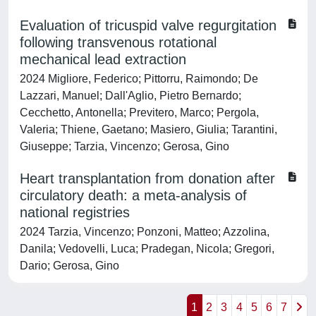
Evaluation of tricuspid valve regurgitation
following transvenous rotational
mechanical lead extraction
2024 Migliore, Federico; Pittorru, Raimondo; De
Lazzari, Manuel; Dall'Aglio, Pietro Bernardo;
Cecchetto, Antonella; Previtero, Marco; Pergola,
Valeria; Thiene, Gaetano; Masiero, Giulia; Tarantini,
Giuseppe; Tarzia, Vincenzo; Gerosa, Gino
Heart transplantation from donation after
circulatory death: a meta-analysis of
national registries
2024 Tarzia, Vincenzo; Ponzoni, Matteo; Azzolina,
Danila; Vedovelli, Luca; Pradegan, Nicola; Gregori,
Dario; Gerosa, Gino
1
2
3
4
5
6
7