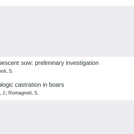
escent sow: preliminary investigation
oli, S.
ogic castration in boars
, J.; Romagnoli, S.