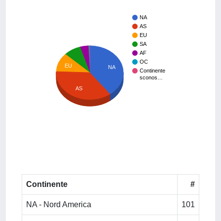
NA
AS
EU
SA
AF
OC
EU
NA
Continente
sconos…
AS
Continente
#
NA - Nord America
101