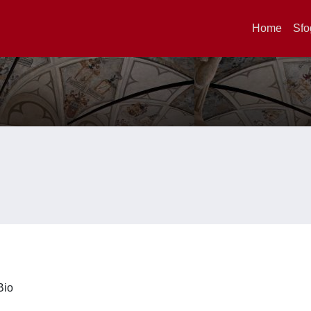
Home
Sfo
iBio