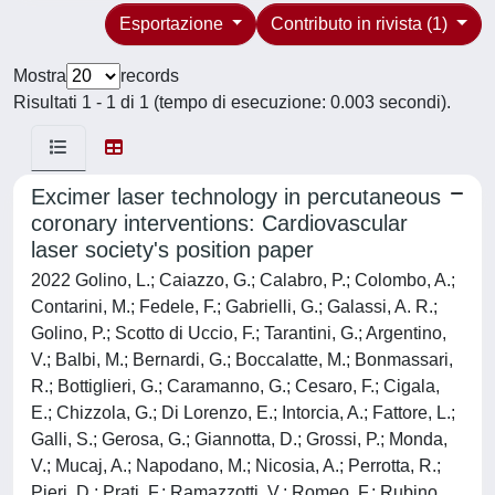
Esportazione
Contributo in rivista (1)
Mostra
records
Risultati 1 - 1 di 1 (tempo di esecuzione: 0.003 secondi).
Excimer laser technology in percutaneous
coronary interventions: Cardiovascular
laser society's position paper
2022 Golino, L.; Caiazzo, G.; Calabro, P.; Colombo, A.;
Contarini, M.; Fedele, F.; Gabrielli, G.; Galassi, A. R.;
Golino, P.; Scotto di Uccio, F.; Tarantini, G.; Argentino,
V.; Balbi, M.; Bernardi, G.; Boccalatte, M.; Bonmassari,
R.; Bottiglieri, G.; Caramanno, G.; Cesaro, F.; Cigala,
E.; Chizzola, G.; Di Lorenzo, E.; Intorcia, A.; Fattore, L.;
Galli, S.; Gerosa, G.; Giannotta, D.; Grossi, P.; Monda,
V.; Mucaj, A.; Napodano, M.; Nicosia, A.; Perrotta, R.;
Pieri, D.; Prati, F.; Ramazzotti, V.; Romeo, F.; Rubino,