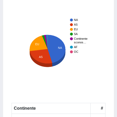
NA
AS
EU
SA
Continente
sconos…
EU
AF
NA
OC
AS
Continente
#