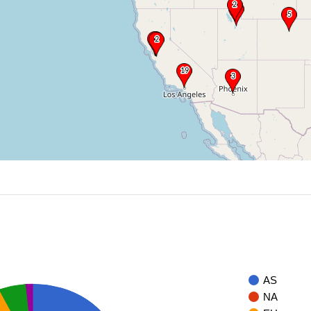
AS
NA