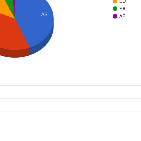
EU
SA
AS
AF