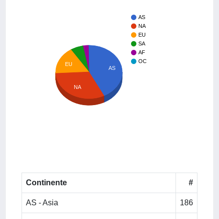
AS
NA
EU
SA
AF
OC
EU
AS
NA
Continente
#
AS - Asia
186