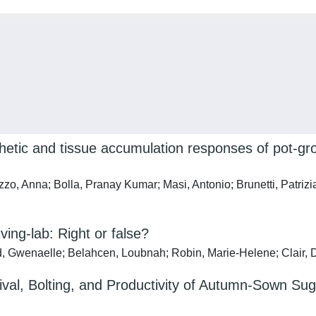
etic and tissue accumulation responses of pot-gr
zzo, Anna; Bolla, Pranay Kumar; Masi, Antonio; Brunetti, Patriz
ving-lab: Right or false?
 Gwenaelle; Belahcen, Loubnah; Robin, Marie-Helene; Clair, D
ival, Bolting, and Productivity of Autumn-Sown Su