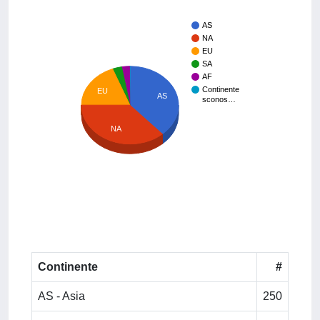
AS
NA
EU
SA
AF
Continente
EU
AS
sconos…
NA
Continente
#
AS - Asia
250