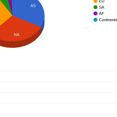
EU
AS
SA
AF
Continent
NA