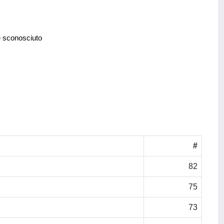
e sconosciuto
#
82
75
73