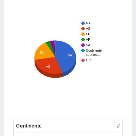
NA
AS
EU
AF
SA
Continente
EU
sconos…
NA
OC
AS
Continente
#