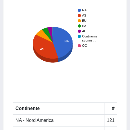
NA
AS
EU
SA
AF
Continente
sconos…
NA
OC
AS
Continente
#
NA - Nord America
121