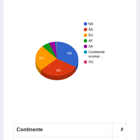
NA
AS
EU
AF
SA
Continente
NA
sconos…
EU
OC
AS
Continente
#