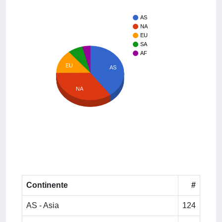
AS
NA
EU
SA
AF
EU
AS
NA
Continente
#
AS - Asia
124