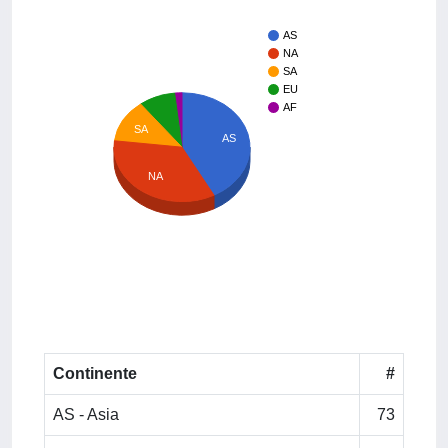
AS
NA
SA
EU
AF
SA
AS
NA
Continente
#
AS - Asia
73