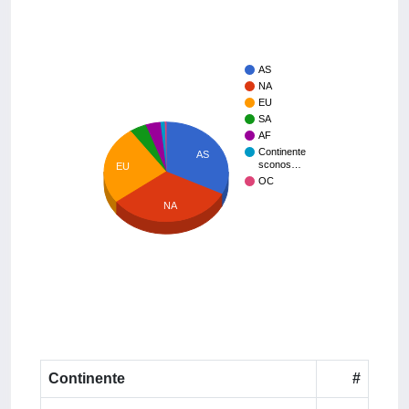
AS
NA
EU
SA
AF
Continente
AS
sconos…
EU
OC
NA
Continente
#