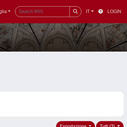
glia
IT
LOGIN
Esportazione
Tutti (3)