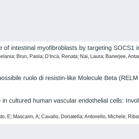
f intestinal myofibroblasts by targeting SOCS1 in u
ania; Brun, Paola; D'Incà, Renata; Nai, Laura; Banerjee, Antara
 possibile ruolo di resistin-like Molecule Beta (RELM
in cultured human vascular endothelial cells: Invo
o, E; Mascarin, A; Cavallo, Donatella; Antonello, Michele; Ribatt