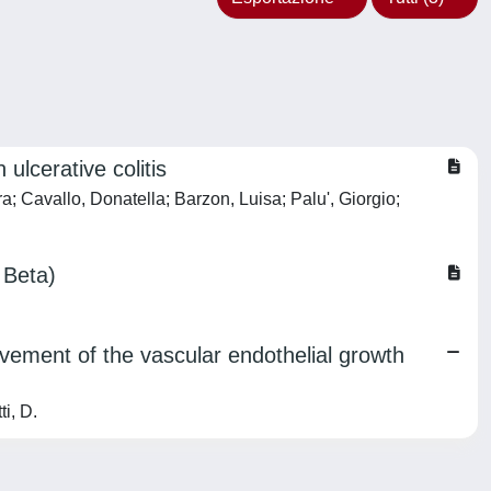
lcerative colitis
; Cavallo, Donatella; Barzon, Luisa; Palu', Giorgio;
 Beta)
lvement of the vascular endothelial growth
i, D.