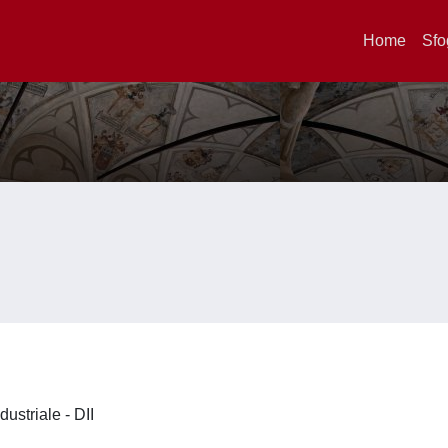
Home
Sfo
dustriale - DII