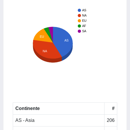
AS
NA
EU
AF
SA
EU
AS
NA
Continente
#
AS - Asia
206