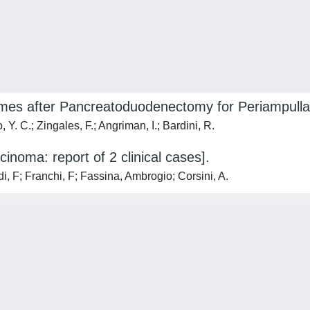
mes after Pancreatoduodenectomy for Periampull
, Y. C.; Zingales, F.; Angriman, I.; Bardini, R.
inoma: report of 2 clinical cases].
i, F; Franchi, F; Fassina, Ambrogio; Corsini, A.