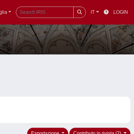
glia
IT
LOGIN
Esportazione
Contributo in rivista (2)