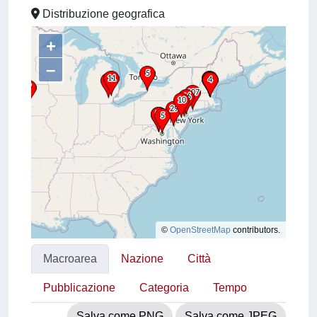
Distribuzione geografica
+
–
©
OpenStreetMap
contributors.
Macroarea
Nazione
Città
Pubblicazione
Categoria
Tempo
Salva come PNG
Salva come JPEG