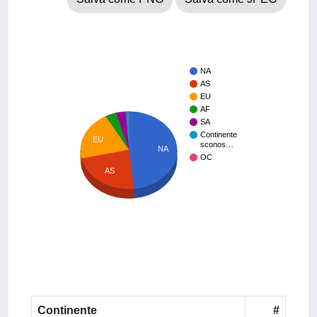
NA
AS
EU
AF
SA
Continente
EU
sconos…
NA
OC
AS
Continente
#