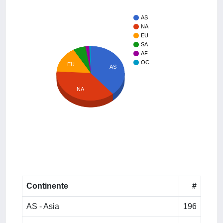
AS
NA
EU
SA
AF
OC
EU
AS
NA
Continente
#
AS - Asia
196