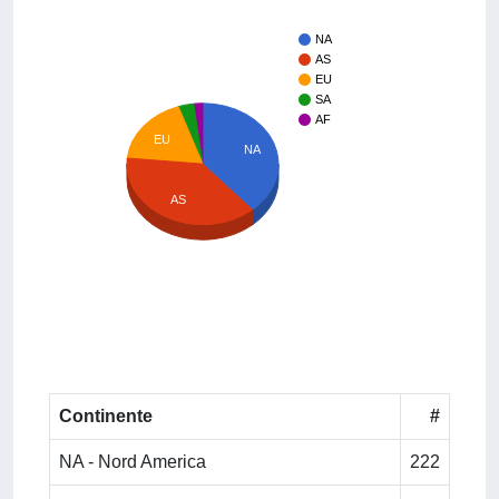
NA
AS
EU
SA
AF
EU
NA
AS
Continente
#
NA - Nord America
222