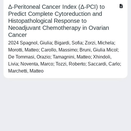
Δ-Peritoneal Cancer Index (Δ-PCI) to
Predict Complete Cytoreduction and
Histopathological Response to
Neoadjuvant Chemotherapy in Ovarian
Cancer
2024 Spagnol, Giulia; Bigardi, Sofia; Zorzi, Michela;
Morotti, Matteo; Carollo, Massimo; Bruni, Giulia Micol;
De Tommasi, Orazio; Tamagnini, Matteo; Xhindoli,
Livia; Noventa, Marco; Tozzi, Roberto; Saccardi, Carlo;
Marchetti, Matteo
Powered by
IRIS
-
about IRIS
-
Utilizzo dei cookie
-
Privacy
Copyright © 2026