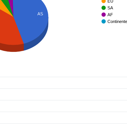
EU
SA
AS
AF
Continent