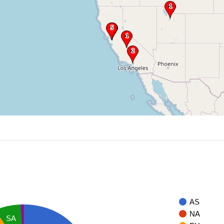
AS
NA
SA