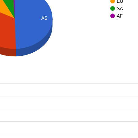
EU
SA
AF
AS