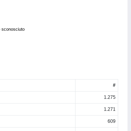
e sconosciuto
#
1.275
1.271
609