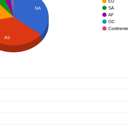
EU
SA
NA
AF
OC
Continent
AS