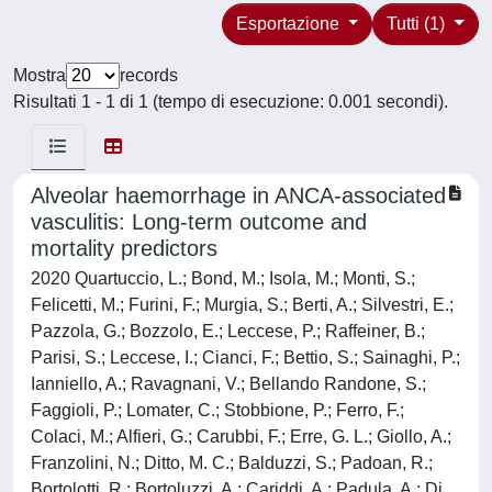
Esportazione
Tutti (1)
Mostra
records
Risultati 1 - 1 di 1 (tempo di esecuzione: 0.001 secondi).
Alveolar haemorrhage in ANCA-associated
vasculitis: Long-term outcome and
mortality predictors
2020 Quartuccio, L.; Bond, M.; Isola, M.; Monti, S.;
Felicetti, M.; Furini, F.; Murgia, S.; Berti, A.; Silvestri, E.;
Pazzola, G.; Bozzolo, E.; Leccese, P.; Raffeiner, B.;
Parisi, S.; Leccese, I.; Cianci, F.; Bettio, S.; Sainaghi, P.;
Ianniello, A.; Ravagnani, V.; Bellando Randone, S.;
Faggioli, P.; Lomater, C.; Stobbione, P.; Ferro, F.;
Colaci, M.; Alfieri, G.; Carubbi, F.; Erre, G. L.; Giollo, A.;
Franzolini, N.; Ditto, M. C.; Balduzzi, S.; Padoan, R.;
Bortolotti, R.; Bortoluzzi, A.; Cariddi, A.; Padula, A.; Di