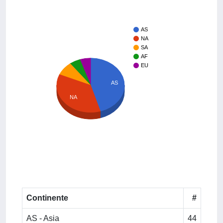
AS
NA
SA
AF
EU
AS
NA
Continente
#
AS - Asia
44