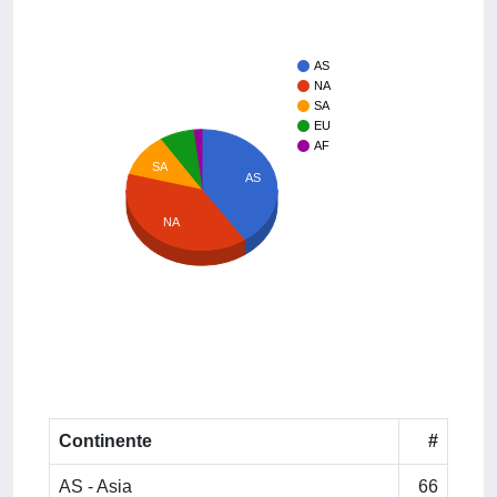
AS
NA
SA
EU
AF
SA
AS
NA
Continente
#
AS - Asia
66